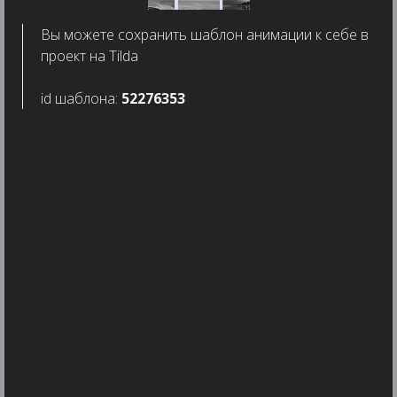
Вы можете сохранить шаблон анимации к себе в
проект на Tilda
Есть вопросы
id шаблона:
52276353
по анимации?
Написать в чат
Designed by ReMakeDSGN,
made on Tilda