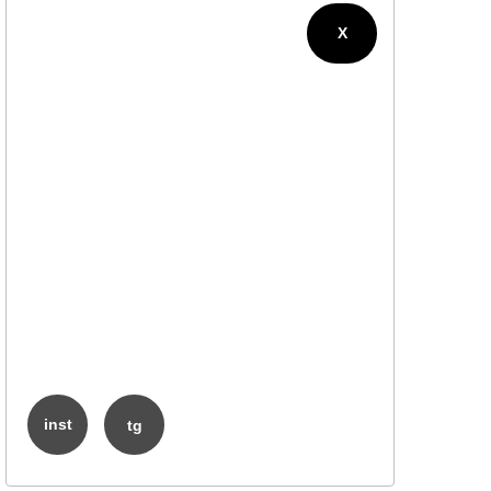
X
inst
tg